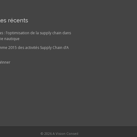
les récents
as : l’optimisation de la supply chain dans
rie nautique
me 2015 des activités Supply Chain d’A
Winner
© 2026 A Vision Conseil