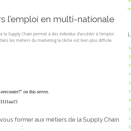
d
n
s l’emploi en multi-nationale
 de la Supply Chain permet à des individus d’accéder à l’emploi
L
ans les métiers du marketing la tâche est bien plus difficile.
S
I
F
P
C
L
 vous former aux métiers de la Supply Chain
:
E