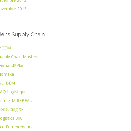
écembre 2013
ovembre 2013
iens Supply Chain
MGCM
upply Chain Masters
Demand2Plan
Nomaka
SLI BEM
AQ Logistique
atrick MIREBEAU
onsulting XP
ogistics 360
co Entrepreneurs