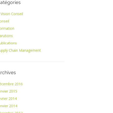
atégories
 Vision Conseil
onseil
ormation
arutions
ublications
upply Chain Management
rchives
écembre 2016
anvier 2015
évrier 2014
anvier 2014