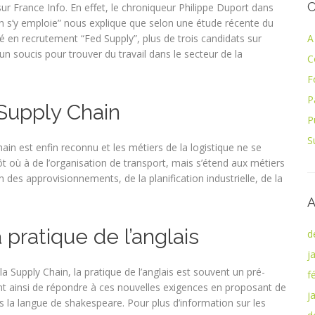
C
sur France Info. En effet, le chroniqueur Philippe Duport dans
n s’y emploie” nous explique que selon une étude récente du
sé en recrutement “Fed Supply”, plus de trois candidats sur
A
un soucis pour trouver du travail dans le secteur de la
C
F
P
 Supply Chain
P
S
ain est enfin reconnu et les métiers de la logistique ne se
pôt où à de l’organisation de transport, mais s’étend aux métiers
n des approvisionnements, de la planification industrielle, de la
A
 pratique de l’anglais
d
j
a Supply Chain, la pratique de l’anglais est souvent un pré-
f
 ainsi de répondre à ces nouvelles exigences en proposant de
j
ns la langue de shakespeare. Pour plus d’information sur les