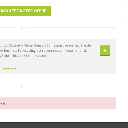
l
ONSULTEZ NOTRE OFFRE
ur du Cabinet A Vision Conseil. Son expertise en matière de
e Business Forecasting est reconnue au niveau national.
CS, IBF, IIBLC et S&OP Institute.
Management
ée.