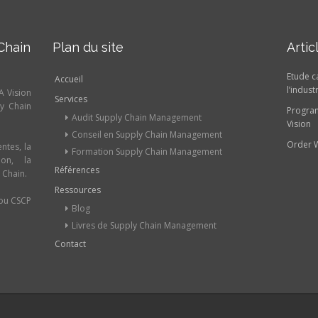
Chain
Plan du site
Artic
Etude c
Accueil
l’indust
A Vision
Services
ly Chain
Program
Audit Supply Chain Management
Vision
Conseil en Supply Chain Management
Order 
ntes, la
Formation Supply Chain Management
ion, la
Références
 Chain.
Ressources
/ou CSCP
Blog
Livres de Supply Chain Management
Contact